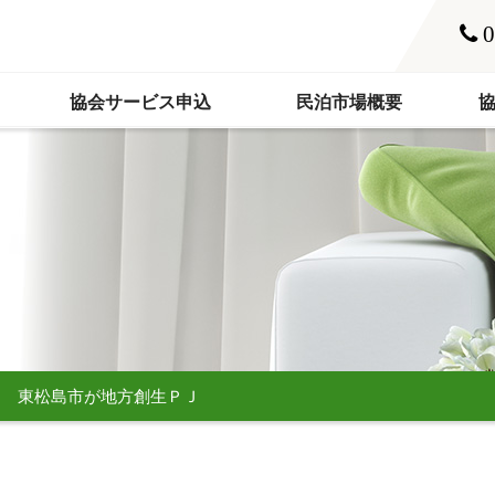
0
協会サービス申込
民泊市場概要
進 東松島市が地方創生ＰＪ