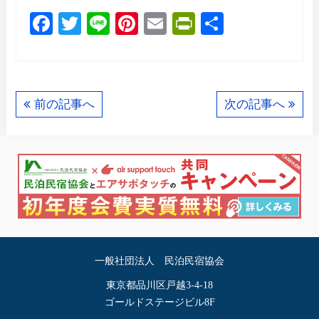
F
T
Li
Pi
E
Pr
共
a
wi
n
nt
m
in
有
c
tt
e
er
ail
tF
e
er
e
ri
前の記事へ
次の記事へ
b
st
e
o
n
o
dl
k
y
一般社団法人 民泊民宿協会
東京都品川区戸越3-4-18
ゴールドステージビル8F