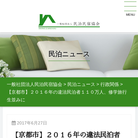
MENU
民泊ニュース
一般社団法人民泊民宿協会
>
民泊ニュース
>
行政関係
>
【京都市】２０１６年の違法民泊者１１０万人、修学旅行
生並みに
2017年6月27日
【京都市】２０１６年の違法民泊者