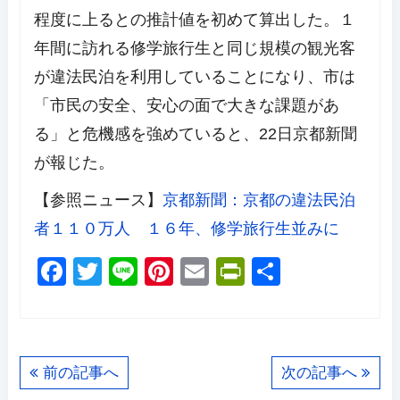
程度に上るとの推計値を初めて算出した。１
年間に訪れる修学旅行生と同じ規模の観光客
が違法民泊を利用していることになり、市は
「市民の安全、安心の面で大きな課題があ
る」と危機感を強めていると、22日京都新聞
が報じた。
【参照ニュース】
京都新聞：京都の違法民泊
者１１０万人 １６年、修学旅行生並みに
F
T
Li
Pi
E
Pr
共
a
wi
n
nt
m
in
有
c
tt
e
er
ail
tF
e
er
e
ri
前の記事へ
次の記事へ
b
st
e