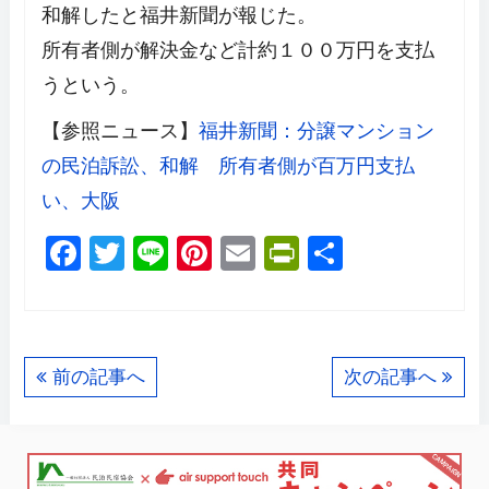
和解したと福井新聞が報じた。
所有者側が解決金など計約１００万円を支払
うという。
【参照ニュース】
福井新聞：分譲マンション
の民泊訴訟、和解 所有者側が百万円支払
い、大阪
F
T
Li
Pi
E
Pr
共
a
wi
n
nt
m
in
有
c
tt
e
er
ail
tF
e
er
e
ri
前の記事へ
次の記事へ
b
st
e
o
n
o
dl