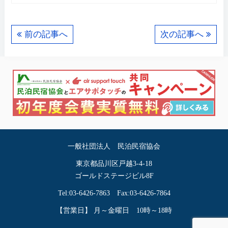
c
tt
e
er
ail
tF
e
er
e
ri
前の記事へ
次の記事へ
b
st
e
o
n
o
dl
k
y
一般社団法人 民泊民宿協会
東京都品川区戸越3-4-18
ゴールドステージビル8F
Tel:03-6426-7863 Fax:03-6426-7864
【営業日】 月～金曜日 10時～18時