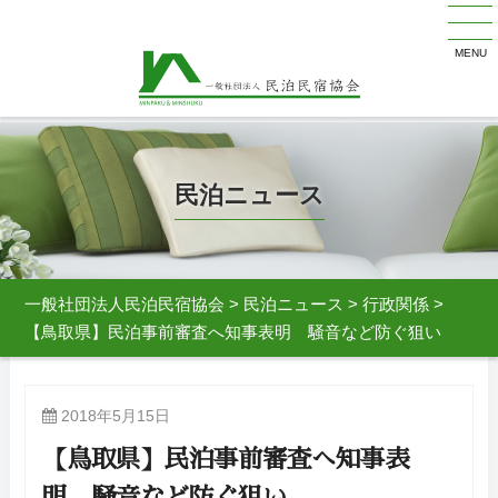
MENU
民泊ニュース
一般社団法人民泊民宿協会
>
民泊ニュース
>
行政関係
>
【鳥取県】民泊事前審査へ知事表明 騒音など防ぐ狙い
2018年5月15日
【鳥取県】民泊事前審査へ知事表
明 騒音など防ぐ狙い