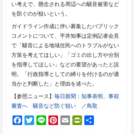
い考えで、懸念される周辺への騒音被害など
を防ぐのが狙いという。
ガイドライン作成に伴い募集したパブリック
コメントについて、平井知事は定例記者会見
で「騒音による地域住民へのトラブルがない
方策を考えてほしい」「ゴミの出し方や分別
を指導してほしい」などの要望があったと説
明。「行政指導としての縛りを付けるのが適
当かと判断した」と理由を述べた。
【参照ニュース】
毎日新聞：知事表明、事前
審査へ 騒音など防ぐ狙い ／鳥取
F
T
Li
Pi
E
Pr
共
a
wi
n
nt
m
in
有