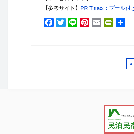
【参考サイト】
PR Times：プー
F
T
Li
Pi
E
Pr
a
wi
n
nt
m
in
c
tt
e
er
ail
tF
e
er
e
ri
b
st
e
o
n
o
dl
k
y