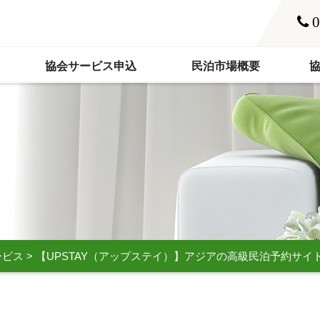
0
協会サービス申込
民泊市場概要
ービス
>
【UPSTAY（アップステイ）】アジアの高級民泊予約サイ