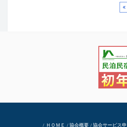
ＨＯＭＥ
協会概要
協会サービス申