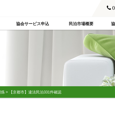
0
協会サービス申込
民泊市場概要
関係
>
【京都市】違法民泊331件確認