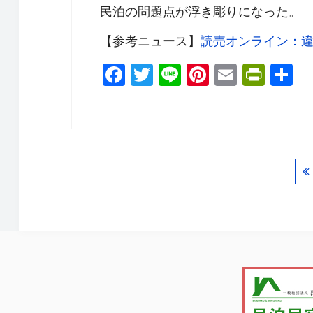
民泊の問題点が浮き彫りになった。
【参考ニュース】
読売オンライン：
F
T
Li
Pi
E
Pr
a
wi
n
nt
m
in
c
tt
e
er
ail
tF
e
er
e
ri
b
st
e
o
n
o
dl
k
y