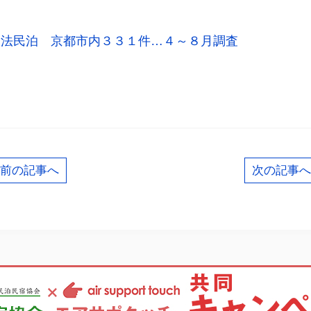
違法民泊 京都市内３３１件…４～８月調査
共
有
前の記事へ
次の記事へ