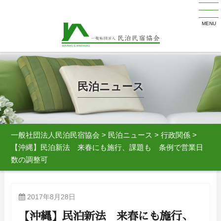
MENU
民泊ニュース
一般社団法人民泊民宿協会
>
民泊ニュース
>
行政関係
>
【沖縄】民泊新法 来春にも施行、課題も 条例で営業日
数の調整可
2017年8月28日
【沖縄】民泊新法 来春にも施行、