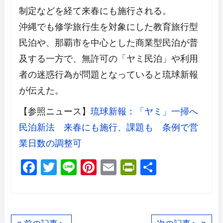
制定などを経て来春にも施行される。
沖縄でも修学旅行生を対象にした教育旅行型
民泊や、那覇市を中心とした商業型民泊が普
及する一方で、無許可の「ヤミ民泊」や利用
者の迷惑行為が問題となっていると琉球新報
が伝えた。
【参照ニュース】
琉球新報：「ヤミ」一掃へ
民泊新法 来春にも施行、課題も 条例で営
業日数の調整可
F
T
Li
Pi
E
Pr
共
a
wi
n
nt
m
in
有
c
tt
e
er
ail
tF
e
er
e
ri