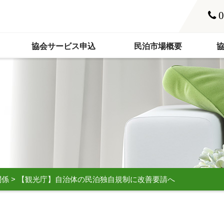
0
協会サービス申込
民泊市場概要
関係
>
【観光庁】自治体の民泊独自規制に改善要請へ