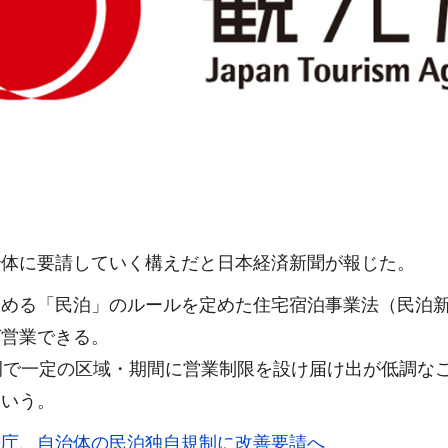
治体に要請していく構えだと日本経済新聞が報じた。
める「民泊」のルールを定めた住宅宿泊事業法（民泊新
ば営業できる。
例で一定の区域・期間に営業制限を設け届け出が低調な
という。
光庁、自治体の民泊独自規制に改善要請へ